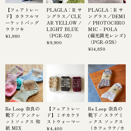
【フェアトレー
PLAGLA：R サ
PLAGLA：R サ
ド】カラフルマ
ングラス／CLE
ングラス／DEMI
ーケットバッグ
AR YELLOW /
/ PHOTOCHRO
ウラツキ
LIGHT BLUE
MIC - POLA
（PGR-02）
(偏光調光レンズ)
¥1,980
（PGR-05S）
¥9,900
¥14,850
Re Loop 奈良の
【フェアトレー
Re Loop 奈良の
靴下 / アンクレ
ド】ミチカケリ
靴下 / スラブミ
ットソックス 和
ストウォーマー
ックス ソックス
紙 MIX
（カフェラテ/カ
¥4,400