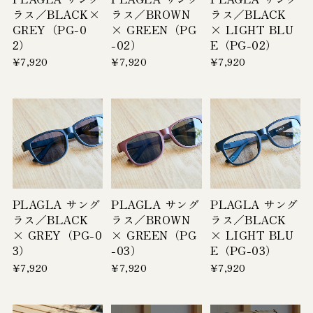
ラス／BLACK×
ラス／BROWN
ラス／BLACK
GREY（PG-0
× GREEN（PG
× LIGHT BLU
2）
-02）
E（PG-02）
¥7,920
¥7,920
¥7,920
PLAGLA サング
PLAGLA サング
PLAGLA サング
ラス／BLACK
ラス／BROWN
ラス／BLACK
× GREY（PG-0
× GREEN（PG
× LIGHT BLU
3）
-03）
E（PG-03）
¥7,920
¥7,920
¥7,920