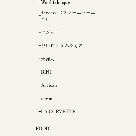
Wool fabrique
4evaeco（フォーエバーエ
コ）
コジット
だいじょうぶなもの
天洋丸
BINI
Artisan
neem
LA CORVETTE
FOOD