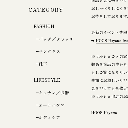
商品を見に来るだけ
おしゃべりしにくる
CATEGORY
お待ちしております
FASHION
最新のイベント情報
バッグ／クラッチ
➡
NOOS Hayama Ins
サングラス
※マルシェごとの雰
靴下
数ある商品の中から
もしご覧になりたい
LIFESTYLE
事前にお越しいただ
見るだけでも全然大
キッチン／食器
※マルシェ出店のお
オーラルケア
NOOS Hayama
ボディケア